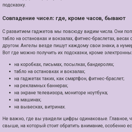
подсказку.
Совпадение чисел: где, кроме часов, бывают
С развитием гаджетов мы повсюду видим числа. Они попа
табло на остановках и вокзалах, фитнес-браслетах, весах
другом. Ангелы везде пишут каждому свои знаки, а нуме
Вот где можно получить их подсказки, кроме электронных
на коробках, письмах, посылках, бандеролях;
табло на остановках и вокзалах;
на гаджетах таких, как смартфон, фитнес-браслет;
на рекламных баннерах;
на экране телевизора, мониторе ноутбука;
на машинах;
на вывесках, витринах.
Не важно, где вы увидели цифры одинаковые. Главное, чт
свыше, на который стоит обратить внимание, особенно е