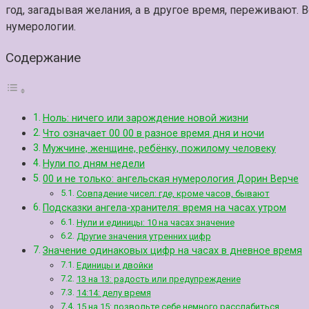
год, загадывая желания, а в другое время, переживают. В
нумерологии.
Содержание
Ноль: ничего или зарождение новой жизни
Что означает 00 00 в разное время дня и ночи
Мужчине, женщине, ребёнку, пожилому человеку
Нули по дням недели
00 и не только: ангельская нумерология Дорин Верче
Совпадение чисел: где, кроме часов, бывают
Подсказки ангела-хранителя: время на часах утром
Нули и единицы: 10 на часах значение
Другие значения утренних цифр
Значение одинаковых цифр на часах в дневное время
Единицы и двойки
13 на 13: радость или предупреждение
14:14: делу время
15 на 15: позвольте себе немного расслабиться