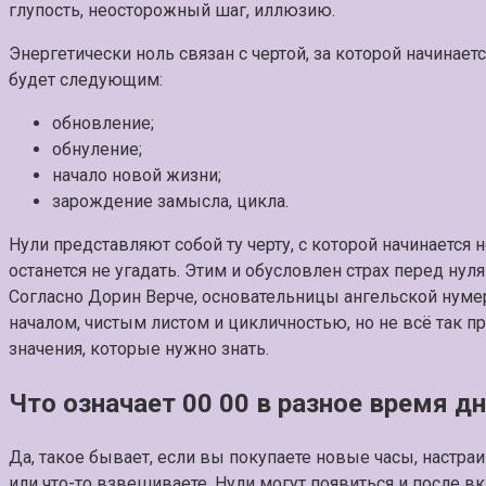
глупость, неосторожный шаг, иллюзию.
Энергетически ноль связан с чертой, за которой начинает
будет следующим:
обновление;
обнуление;
начало новой жизни;
зарождение замысла, цикла.
Нули представляют собой ту черту, с которой начинается но
останется не угадать. Этим и обусловлен страх перед нул
Согласно Дорин Верче, основательницы ангельской нумеро
началом, чистым листом и цикличностью, но не всё так пр
значения, которые нужно знать.
Что означает 00 00 в разное время дн
Да, такое бывает, если вы покупаете новые часы, настра
или что-то взвешиваете. Нули могут появиться и после в