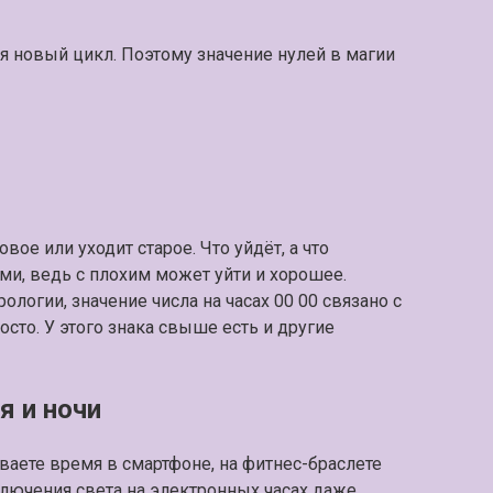
ся новый цикл. Поэтому значение нулей в магии
вое или уходит старое. Что уйдёт, а что
ями, ведь с плохим может уйти и хорошее.
логии, значение числа на часах 00 00 связано с
осто. У этого знака свыше есть и другие
я и ночи
иваете время в смартфоне, на фитнес-браслете
ключения света на электронных часах даже