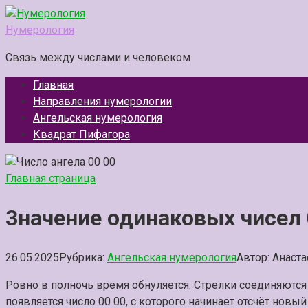
Перейти
к
Нумерология
контенту
Связь между числами и человеком
Главная
Направления нумерологии
Ангельская нумерология
Квадрат Пифагора
Главная страница
3начение одинаковых чисел 
26.05.2025
Рубрика:
Ангельская нумерология
Автор:
Анаста
Ровно в полночь время обнуляется. Стрелки соединяются 
появляется число 00 00, с которого начинает отсчёт нов