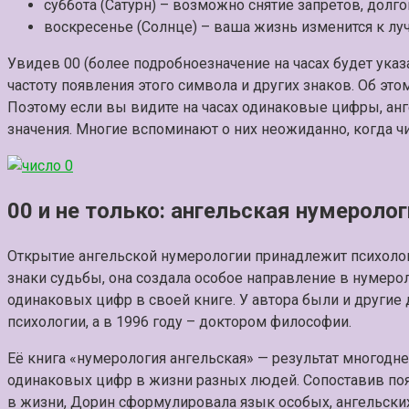
суббота (Сатурн) – возможно снятие запретов, долго
воскресенье (Солнце) – ваша жизнь изменится к лучш
Увидев 00 (более подробноезначение на часах будет указ
частоту появления этого символа и других знаков. Об это
Поэтому если вы видите на часах одинаковые цифры, анг
значения. Многие вспоминают о них неожиданно, когда ч
00 и не только: ангельская нумероло
Открытие ангельской нумерологии принадлежит психолог
знаки судьбы, она создала особое направление в нумеро
одинаковых цифр в своей книге. У автора были и другие 
психологии, а в 1996 году – доктором философии.
Её книга «нумерология ангельская» — результат многод
одинаковых цифр в жизни разных людей. Сопоставив п
в жизни, Дорин сформулировала язык особых, ангельски