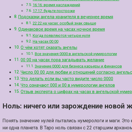
16:16: время наслаждений
17:17: будьте построже
Подсказки ангела-хранителя в вечернее время
22 22 на часах: особый знак свыше
Одинаковое время на часах ночное время
Когда появляются четыре нуля
На часах 00 00
О чём хотят сказать ангелы
Все значения 0000 в ангельской нумерологии
00 00 на часах пора загадывать желание
3начение 0000 для бизнеса карьеры и финансов
Число 00 00 для любви и отношений согласно ангель
Что делать если вы часто видите число 0000
Что означают 000 и 00 в нумерологии ангелов
Отзыв эксперта о цифрах на часах в ангельской нуме
Ноль: ничего или зарождение новой 
Понять значение нулей пытались нумерологи и маги. Это 
ни одна планета. В Таро ноль связан с 22 старшим аркано