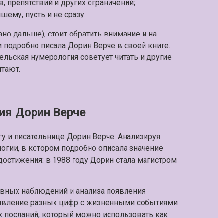
в, препятствий и других ограничений;
ему, пусть и не сразу.
ано дальше), стоит обратить внимание и на
м подробно писала Дорин Верче в своей книге.
ельская нумерология советует читать и другие
итают.
гия Дорин Верче
у и писательнице Дорин Верче. Анализируя
логии, в котором подробно описала значение
достижения: в 1988 году Дорин стала магистром
невных наблюдений и анализа появления
оявление разных цифр с жизненными событиями
х посланий, который можно использовать как